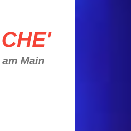
ACHE'
m am Main