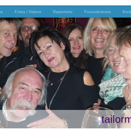
ne
Fotos / Videos
Repertoire
Freundeskreis
Kont
tailo