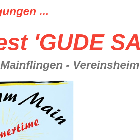
ungen ...
est 'GUDE S
- Mainflingen - Vereinshei